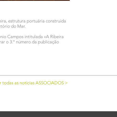
ra, estrutura portuária construída
atório do Mar.
ónio Campos intitulada «A Ribeira
rar o 3.º número da publicação
r todas as notícias ASSOCIADOS >