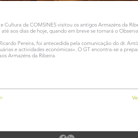
 e Cultura da COMSINES visitou os antigos Armazéns da Ribei
u até aos dias de hoje, quando em breve se tornará o Observ
 Ricardo Pereira, foi antecedida pela comunicação do dr. Ant
tuárias e actividades económicas». O GT encontra-se a prepa
aos Armazéns da Ribeira.
 >
Ve