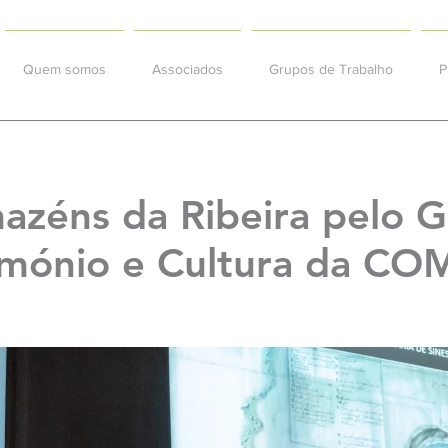
Quem somos
Associados
Grupos de Trabalho
P
mazéns da Ribeira pelo 
rimónio e Cultura da C