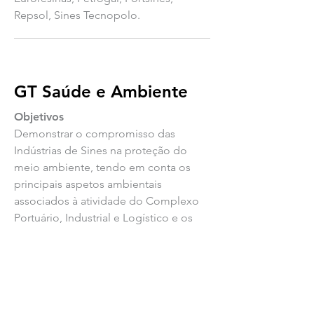
Repsol, Sines Tecnopolo.
GT Saúde e Ambiente
Objetivos
Demonstrar o compromisso das
Indústrias de Sines na proteção do
meio ambiente, tendo em conta os
principais aspetos ambientais
associados à atividade do Complexo
Portuário, Industrial e Logístico e os
respetivos impactos.
Entidades participantes
Águas de Santo André, aicep Global
Parques, APQuímica, APS, Câmara