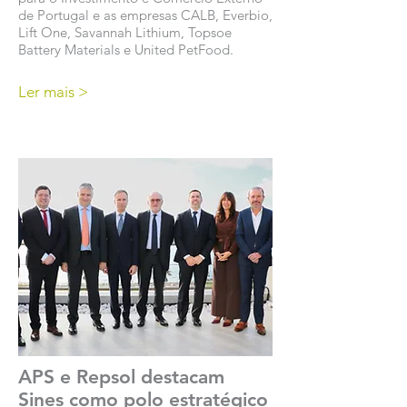
de Portugal e as empresas CALB, Everbio,
Lift One, Savannah Lithium, Topsoe
Battery Materials e United PetFood.
Ler mais >
APS e Repsol destacam
Sines como polo estratégico