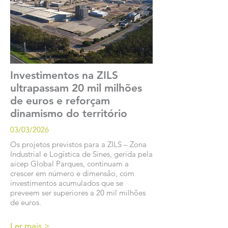
Investimentos na ZILS
ultrapassam 20 mil milhões
de euros e reforçam
dinamismo do território
03/03/2026
Os projetos previstos para a ZILS – Zona
Industrial e Logística de Sines, gerida pela
aicep Global Parques, continuam a
crescer em número e dimensão, com
investimentos acumulados que se
preveem ser superiores a 20 mil milhões
de euros.
Ler mais >