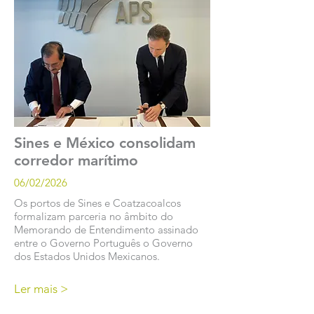
Sines e México consolidam
corredor marítimo
06/02/2026
Os portos de Sines e Coatzacoalcos
formalizam parceria no âmbito do
Memorando de Entendimento assinado
entre o Governo Português o Governo
dos Estados Unidos Mexicanos.
Ler mais >