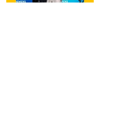
Portos de Sines e do
Algarve reforçam parcerias
no evento de comemoração
dos 120 anos da Siemens
Portugal
03/12/2025
O Conselho de Administração dos Portos
de Sines e do Algarve marcou presença
no evento de celebração dos 120 anos da
Siemens em Portugal, realizado no
Convento do Beato, em Lisboa no dia 27
de novembro, numa iniciativa que reuniu
setores da energia, indústria, mobilidade
e infraestruturas.