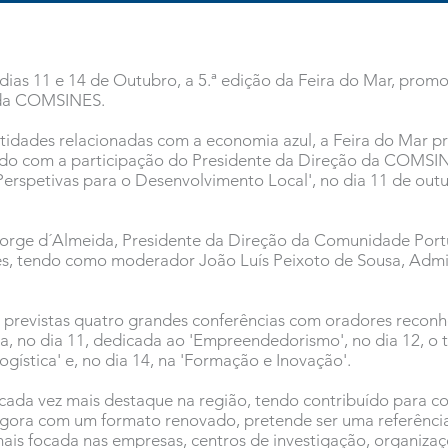
 dias 11 e 14 de Outubro, a 5.ª edição da Feira do Mar, prom
o da COMSINES.
idades relacionadas com a economia azul, a Feira do Mar p
ndo com a participação do Presidente da Direção da COMSI
erspetivas para o Desenvolvimento Local', no dia 11 de out
ge d´Almeida, Presidente da Direção da Comunidade Portuári
s, tendo como moderador João Luís Peixoto de Sousa, Admin
 previstas quatro grandes conferências com oradores reconh
a, no dia 11, dedicada ao 'Empreendedorismo', no dia 12, o 
Logística' e, no dia 14, na 'Formação e Inovação'.
cada vez mais destaque na região, tendo contribuído para c
gora com um formato renovado, pretende ser uma referência 
ais focada nas empresas, centros de investigação, organiza