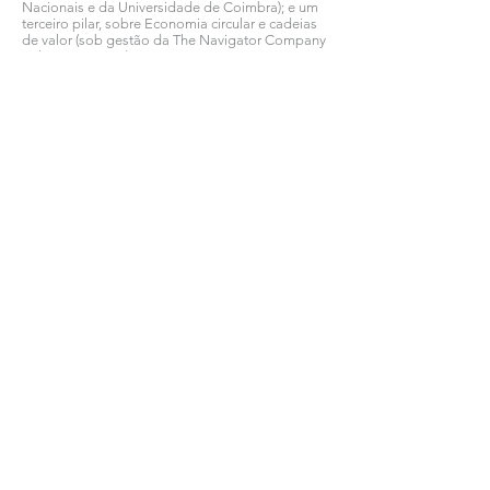
Nacionais e da Universidade de Coimbra); e um
terceiro pilar, sobre Economia circular e cadeias
de valor (sob gestão da The Navigator Company
e do ForestWISE).
O rePLANT é um projeto colaborativo que junta
20 entidades: o ForestWISE, a The Navigator
Company, a REN, a Sonae Arauco, a Altri
Florestal, a Amorim Florestal, a DS Smith, a EDP
Distribuição, o Instituto de Engenharia de
Sistemas e Computadores, Tecnologia e Ciência,
a Universidade de Coimbra, o Instituto Superior
de Agronomia da Universidade de Lisboa, a
Whereness, a EDP Labelec, a Trigger Systems, a
Frazivel, a Tesselo, a Florecha, o Instituto
Nacional de Investigação Agrária e Veterinária
I.P., a Faculdade de Engenharia da Universidade
do Porto e a Universidade de Trás-os-Montes e
Alto Douro.
Ver todas as notícias COMSINES >
Ver todas as notícias ASSOCIADOS >