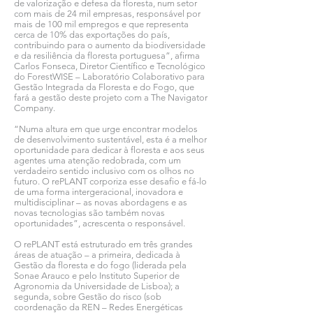
de valorização e defesa da floresta, num setor
com mais de 24 mil empresas, responsável por
mais de 100 mil empregos e que representa
cerca de 10% das exportações do país,
contribuindo para o aumento da biodiversidade
e da resiliência da floresta portuguesa”, afirma
Carlos Fonseca, Diretor Científico e Tecnológico
do ForestWISE – Laboratório Colaborativo para
Gestão Integrada da Floresta e do Fogo, que
fará a gestão deste projeto com a The Navigator
Company.
“Numa altura em que urge encontrar modelos
de desenvolvimento sustentável, esta é a melhor
oportunidade para dedicar à floresta e aos seus
agentes uma atenção redobrada, com um
verdadeiro sentido inclusivo com os olhos no
futuro. O rePLANT corporiza esse desafio e fá-lo
de uma forma intergeracional, inovadora e
multidisciplinar – as novas abordagens e as
novas tecnologias são também novas
oportunidades”, acrescenta o responsável.
O rePLANT está estruturado em três grandes
áreas de atuação – a primeira, dedicada à
Gestão da floresta e do fogo (liderada pela
Sonae Arauco e pelo Instituto Superior de
Agronomia da Universidade de Lisboa); a
segunda, sobre Gestão do risco (sob
coordenação da REN – Redes Energéticas