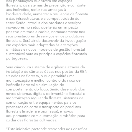
das populações que vivem em espaços
florestais, os sistemas de prevenção e combate
aos incêndios, reduzir as ameaças à
biodiversidade, aumentar a resiliência da floresta
e das infraestruturas e a competitividade do
setor. Serão introduzidos produtos e serviços
inovadores no setor, que terão um impacto
positivo em toda a cadeia, nomeadamente nos
seus prestadores de serviços e nos produtores
florestais. Será ainda desenvolvida investigação
em espécies mais adaptadas às alterações
climáticas e novos modelos de gestão florestal
sustentável para as principais espécies florestais
portuguesas.
Será criado um sistema de vigilância através da
instalação de câmaras óticas nos postes da REN
situados na floresta, o que permitirá uma
monitorização e melhor controlo do risco de
incêndio florestal e a simulação do
comportamento do fogo. Serão desenvolvidos
novos sistemas digitais de inventário florestal e
monitorização regular da floresta, sistemas de
comunicação entre equipamentos para os
processos de corte e transporte de produtos
florestais (madeira e biomassa), e novos
equipamentos com automação e robótica para
cuidar das florestas cultivadas.
“Esta iniciativa pretende responder aos desafios