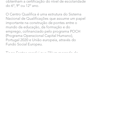
obtenham a certificação do nível de escolaridade
do 6º, 9º ou 12º ano.
O Centro Qualifica é uma estrutura do Sistema
Nacional de Qualificações que assume um papel
importante na construção de pontes entre o
mundo da educação, da formação e do
emprego, cofinanciado pelo programa POCH
(Programa Operacional Capital Humano),
Portugal 2020 e União europeia, através do
Fundo Social Europeu.
Tiago Santos conclui que “Num mercado de
trabalho cada vez mais competitivo e exigente, o
Sines Tecnopolo pretende com este investimento
capacitar os recursos humanos da região,
dotando as pessoas de competências e
qualificações que lhes permitam ser competitivas
no regresso ao trabalho e colmatar lacunas
profissionais”.
Ver todas as notícias COMSINES >
Ver todas as notícias ASSOCIADOS >