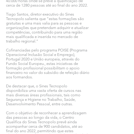
40.000 horas onde se prevê a qualificação de
cerca de 1280 pessoas até ao final do ano 2022.
Tiago Santos, diretor executivo do Sines
Tecnopolo salienta que “estas formações são
gratuitas e uma mais valia para as pessoas e
organizações que pretendam adquirir e atualizar
competências, contribuindo para uma região
mais qualificada e inserida no mercado de
trabalho regional.”
Cofinanciadas pelo programa POISE (Programa
Operacional Inclusão Social e Emprego),
Portugal 2020 e União europeia, através do
Fundo Social Europeu., estas iniciativas de
formação profissional possibilitam o apoio
financeiro no valor do subsídio de refeição diário
aos formandos.
De destacar que, o Sines Tecnopolo
disponibiliza uma vasta oferta de cursos nas
mais diversas áreas profissionais, tais como
Segurança e Higiene no Trabalho, Saúde,
Desenvolvimento Pessoal, entre outras.
Com o objetivo de reconhecer a aprendizagem
das pessoas ao longo da vida, o Centro
Qualifica do Sines Tecnopolo prevê ainda
acompanhar cerca de 900 candidatos, até ao
final do ano 2022, permitindo que estes