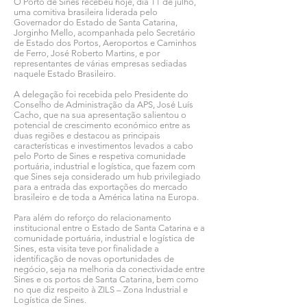
O Porto de Sines recebeu hoje, dia 11 de julho,
uma comitiva brasileira liderada pelo
Governador do Estado de Santa Catarina,
Jorginho Mello, acompanhada pelo Secretário
de Estado dos Portos, Aeroportos e Caminhos
de Ferro, José Roberto Martins, e por
representantes de várias empresas sediadas
naquele Estado Brasileiro.
A delegação foi recebida pelo Presidente do
Conselho de Administração da APS, José Luís
Cacho, que na sua apresentação salientou o
potencial de crescimento económico entre as
duas regiões e destacou as principais
características e investimentos levados a cabo
pelo Porto de Sines e respetiva comunidade
portuária, industrial e logística, que fazem com
que Sines seja considerado um hub privilegiado
para a entrada das exportações do mercado
brasileiro e de toda a América latina na Europa.
Para além do reforço do relacionamento
institucional entre o Estado de Santa Catarina e a
comunidade portuária, industrial e logística de
Sines, esta visita teve por finalidade a
identificação de novas oportunidades de
negócio, seja na melhoria da conectividade entre
Sines e os portos de Santa Catarina, bem como
no que diz respeito à ZILS – Zona Industrial e
Logística de Sines.