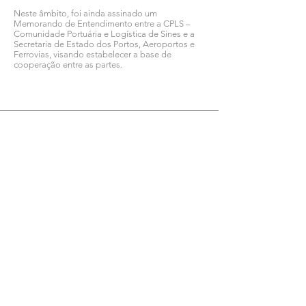
Neste âmbito, foi ainda assinado um
Memorando de Entendimento entre a CPLS –
Comunidade Portuária e Logística de Sines e a
Secretaria de Estado dos Portos, Aeroportos e
Ferrovias, visando estabelecer a base de
cooperação entre as partes.
Ver todas as notícias COMSINES >
Ver todas as notícias ASSOCIADOS >