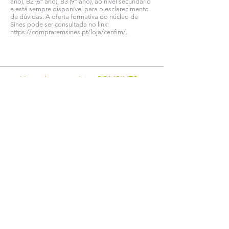
ano), B2 (6º ano), B3 (9º ano), ao nível secundário
e está sempre disponível para o esclarecimento
de dúvidas. A oferta formativa do núcleo de
Sines pode ser consultada no link:
https://compraremsines.pt/loja/cenfim/
.
Ver todas as notícias COMSINES >
Ver todas as notícias ASSOCIADOS >