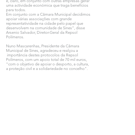
e, claro, em conjunto com outras empresas gerar
uma actividade económica que traga benefícios
para todos.
Em conjunto com a Câmara Municipal decidimos
apoiar várias associações com grande
representatividade na cidade pelo papel que
desenvolvem na comunidade de Sines”, disse
Arsenio Salvador, Diretor-Geral da Repsol
Polímeros.
Nuno Mascarenhas, Presidente da Câmara
Municipal de Sines, agradeceu e realçou a
importância destes protocolos da Repsol
Polímeros, com um apoio total de 70 mil euros,
"com o objetivo de apoiar o desporto, a cultura,
a proteção civil e a solidariedade no concelho".
Ver todas as notícias COMSINES >
Ver todas as notícias ASSOCIADOS >