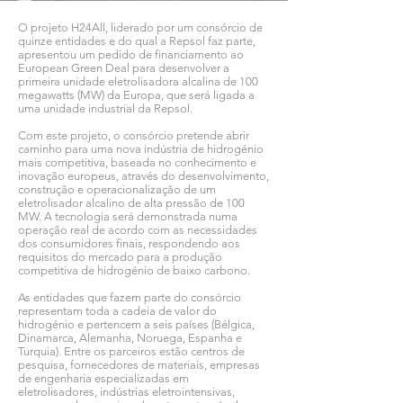
O projeto H24All, liderado por um consórcio de
quinze entidades e do qual a Repsol faz parte,
apresentou um pedido de financiamento ao
European Green Deal para desenvolver a
primeira unidade eletrolisadora alcalina de 100
megawatts (MW) da Europa, que será ligada a
uma unidade industrial da Repsol.
Com este projeto, o consórcio pretende abrir
caminho para uma nova indústria de hidrogénio
mais competitiva, baseada no conhecimento e
inovação europeus, através do desenvolvimento,
construção e operacionalização de um
eletrolisador alcalino de alta pressão de 100
MW. A tecnologia será demonstrada numa
operação real de acordo com as necessidades
dos consumidores finais, respondendo aos
requisitos do mercado para a produção
competitiva de hidrogénio de baixo carbono.
As entidades que fazem parte do consórcio
representam toda a cadeia de valor do
hidrogénio e pertencem a seis países (Bélgica,
Dinamarca, Alemanha, Noruega, Espanha e
Turquia). Entre os parceiros estão centros de
pesquisa, fornecedores de materiais, empresas
de engenharia especializadas em
eletrolisadores, indústrias eletrointensivas,