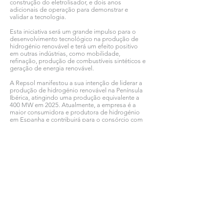
construção do eletrolisador, e dois anos
adicionais de operação para demonstrar e
validar a tecnologia.
Esta iniciativa será um grande impulso para o
desenvolvimento tecnológico na produção de
hidrogénio renovável e terá um efeito positivo
em outras indústrias, como mobilidade,
refinação, produção de combustíveis sintéticos e
geração de energia renovável.
A Repsol manifestou a sua intenção de liderar a
produção de hidrogénio renovável na Península
Ibérica, atingindo uma produção equivalente a
400 MW em 2025. Atualmente, a empresa é a
maior consumidora e produtora de hidrogénio
em Espanha e contribuirá para o consórcio com
o seu amplo conhecimento e experiência em
hidrogénio, além da capacidade tecnológica do
Laboratório de Tecnologia da Repsol.
Este projeto representa mais um passo decisivo
para a Repsol liderar a transição energética,
transformando os seus complexos industriais em
polos multienergéticos e alcançando a
neutralidade do carbono até 2050.