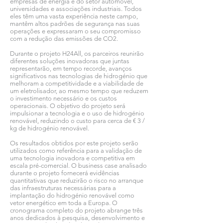
empresas de energia e do setor automóvel,
universidades e associações industriais. Todos
eles têm uma vasta experiência neste campo,
mantêm altos padrões de segurança nas suas
operações e expressaram o seu compromisso
com a redução das emissões de CO2.
Durante o projeto H24All, os parceiros reunirão
diferentes soluções inovadoras que juntas
representarão, em tempo recorde, avanços
significativos nas tecnologias de hidrogénio que
melhoram a competitividade e a viabilidade de
um eletrolisador, ao mesmo tempo que reduzem
o investimento necessário e os custos
operacionais. O objetivo do projeto será
impulsionar a tecnologia e o uso de hidrogénio
renovável, reduzindo o custo para cerca de € 3 /
kg de hidrogénio renovável.
Os resultados obtidos por este projeto serão
utilizados como referência para a validação de
uma tecnologia inovadora e competitiva em
escala pré-comercial. O business case analisado
durante o projeto fornecerá evidências
quantitativas que reduzirão o risco no arranque
das infraestruturas necessárias para a
implantação do hidrogénio renovável como
vetor energético em toda a Europa. O
cronograma completo do projeto abrange três
anos dedicados à pesquisa, desenvolvimento e