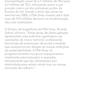
movimentação anual de 2,7 milhões de TEU para
4,2 milhões de TEU, reforçando assim a sua
posição como um dos principais portos da
Europa do Sul. Desde o início das obras do
terminal em 2000, a PSA Sines investiu até à data
mais de 370 milhões de euros na modernização
das suas instalações.
O Diretor de Engenharia da PSA Sines, Ricardo
Sobral, afirmou: "Estas gruas de última geração
representam uma melhoria significativa nas
operações do nosso terminal, combinando
tecnologia de automação de ponta à medida
que avançamos em direção às nossas ambições
de sustentabilidade. A PSA Sines irá
progressivamente incorporar equipamentos
totalmente automatizados e operados
remotamente que são alimentados por
eletricidade para reduzir ainda mais as nossas
emissões de carbono."
Ver todas as notícias COMSINES >
Ver todas as notícias ASSOCIADOS >