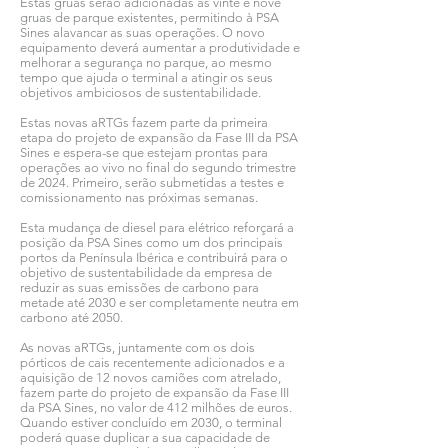
Estas gruas serão adicionadas às vinte e nove
gruas de parque existentes, permitindo à PSA
Sines alavancar as suas operações. O novo
equipamento deverá aumentar a produtividade e
melhorar a segurança no parque, ao mesmo
tempo que ajuda o terminal a atingir os seus
objetivos ambiciosos de sustentabilidade.
Estas novas aRTGs fazem parte da primeira
etapa do projeto de expansão da Fase III da PSA
Sines e espera-se que estejam prontas para
operações ao vivo no final do segundo trimestre
de 2024. Primeiro, serão submetidas a testes e
comissionamento nas próximas semanas.
Esta mudança de diesel para elétrico reforçará a
posição da PSA Sines como um dos principais
portos da Península Ibérica e contribuirá para o
objetivo de sustentabilidade da empresa de
reduzir as suas emissões de carbono para
metade até 2030 e ser completamente neutra em
carbono até 2050.
As novas aRTGs, juntamente com os dois
pórticos de cais recentemente adicionados e a
aquisição de 12 novos camiões com atrelado,
fazem parte do projeto de expansão da Fase III
da PSA Sines, no valor de 412 milhões de euros.
Quando estiver concluído em 2030, o terminal
poderá quase duplicar a sua capacidade de