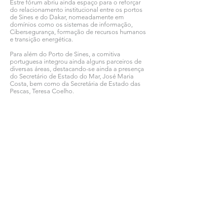
Estre fórum abriu ainda espaço para o reforçar
do relacionamento institucional entre os portos
de Sines e do Dakar, nomeadamente em
domínios como os sistemas de informação,
Cibersegurança, formação de recursos humanos
e transição energética.
Para além do Porto de Sines, a comitiva
portuguesa integrou ainda alguns parceiros de
diversas áreas, destacando-se ainda a presença
do Secretário de Estado do Mar, José Maria
Costa, bem como da Secretária de Estado das
Pescas, Teresa Coelho.
Ver todas as notícias COMSINES >
Ver todas as notícias ASSOCIADOS >