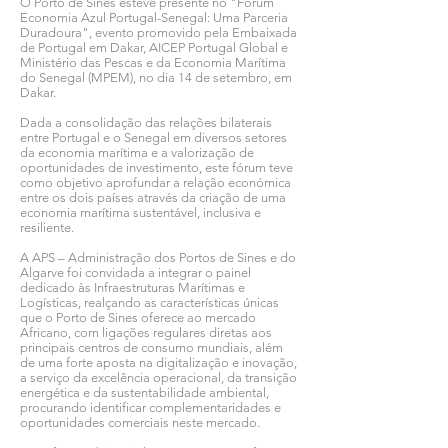
O Porto de Sines esteve presente no "Fórum
Economia Azul Portugal-Senegal: Uma Parceria
Duradoura", evento promovido pela Embaixada
de Portugal em Dakar, AICEP Portugal Global e
Ministério das Pescas e da Economia Marítima
do Senegal (MPEM), no dia 14 de setembro, em
Dakar.
Dada a consolidação das relações bilaterais
entre Portugal e o Senegal em diversos setores
da economia marítima e a valorização de
oportunidades de investimento, este fórum teve
como objetivo aprofundar a relação económica
entre os dois países através da criação de uma
economia marítima sustentável, inclusiva e
resiliente.
A APS – Administração dos Portos de Sines e do
Algarve foi convidada a integrar o painel
dedicado às Infraestruturas Marítimas e
Logísticas, realçando as características únicas
que o Porto de Sines oferece ao mercado
Africano, com ligações regulares diretas aos
principais centros de consumo mundiais, além
de uma forte aposta na digitalização e inovação,
a serviço da excelência operacional, da transição
energética e da sustentabilidade ambiental,
procurando identificar complementaridades e
oportunidades comerciais neste mercado.