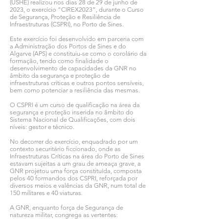
(USHE) realizou nos dias 28 de 29 de junho de
2023, o exercício “CIREX2023”, durante o Curso
de Segurança, Proteção e Resiliência de
Infraestruturas (CSPRI), no Porto de Sines.
Este exercício foi desenvolvido em parceria com
a Administração dos Portos de Sines e do
Algarve (APS) e constituiu-se como o corolário da
formação, tendo como finalidade o
desenvolvimento de capacidades da GNR no
âmbito da segurança e proteção de
infraestruturas críticas e outros pontos sensíveis,
bem como potenciar a resiliência das mesmas.
O CSPRI é um curso de qualificação na área da
segurança e proteção inserida no âmbito do
Sistema Nacional de Qualificações, com dois
níveis: gestor e técnico.
No decorrer do exercício, enquadrado por um
contexto securitário ficcionado, onde as
Infraestruturas Críticas na área do Porto de Sines
estavam sujeitas a um grau de ameaça grave, a
GNR projetou uma força constituída, composta
pelos 40 formandos dos CSPRI, reforçada por
diversos meios e valências da GNR, num total de
150 militares e 40 viaturas.
A GNR, enquanto força de Segurança de
natureza militar, congrega as vertentes: