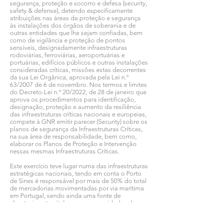
segurança, proteção e socorro e defesa (security,
safety & defense), detendo especificamente
atribuições nas áreas da proteção e segurança
às instalações dos órgãos de soberania e de
outras entidades que lhe sejam confiadas, bem
como de vigilância e proteção de pontos
sensíveis, designadamente infraestruturas
rodoviárias, ferroviárias, aeroportuárias e
portuárias, edifícios públicos e outras instalações
consideradas críticas, missões estas decorrentes
da sua Lei Orgânica, aprovada pela Lei n.º
63/2007 de 6 de novembro. Nos termos e limites
do Decreto-Lei n.º 20/2022, de 28 de janeiro que
aprova os procedimentos para identificação,
designação, proteção e aumento da resiliência
das infraestruturas críticas nacionais e europeias,
compete à GNR emitir parecer (Security) sobre os
planos de segurança da Infraestruturas Críticas,
na sua área de responsabilidade, bem como,
elaborar os Planos de Proteção e Intervenção
nessas mesmas Infraestruturas Críticas.
Este exercício teve lugar numa das infraestruturas
estratégicas nacionais, tendo em conta o Porto
de Sines é responsável por mais de 50% do total
de mercadorias movimentadas por via marítima
em Portugal, sendo ainda uma fonte de
abastecimento vital para as necessidades do
nosso país.