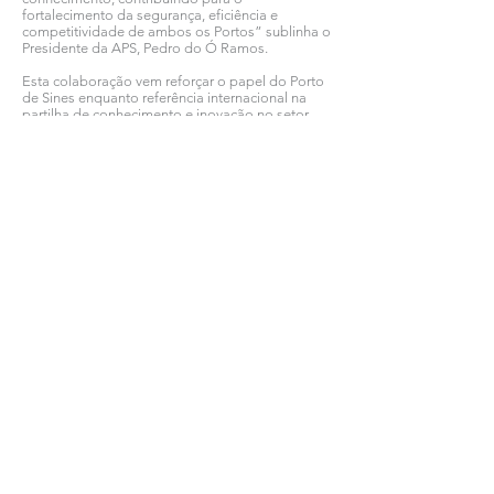
fortalecimento da segurança, eficiência e
competitividade de ambos os Portos” sublinha o
Presidente da APS, Pedro do Ó Ramos.
Esta colaboração vem reforçar o papel do Porto
de Sines enquanto referência internacional na
partilha de conhecimento e inovação no setor
marítimo-portuário, reforçando laços com países
de língua portuguesa que permitam promover
uma rede de portos mais segura, eficiente e
competitiva, fortalecendo a ligação entre a
Europa e a África Ocidental.
Ver todas as notícias COMSINES >
Ver todas as notícias ASSOCIADOS >