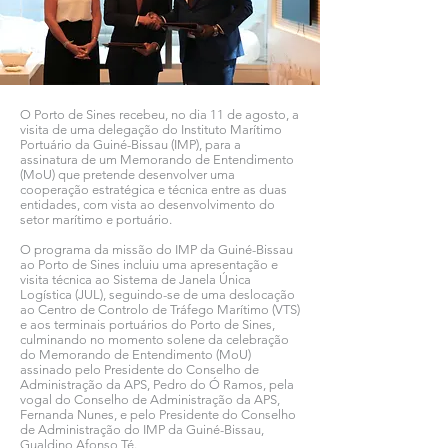
O Porto de Sines recebeu, no dia 11 de agosto, a
visita de uma delegação do Instituto Marítimo
Portuário da Guiné-Bissau (IMP), para a
assinatura de um Memorando de Entendimento
(MoU) que pretende desenvolver uma
cooperação estratégica e técnica entre as duas
entidades, com vista ao desenvolvimento do
setor marítimo e portuário.
O programa da missão do IMP da Guiné-Bissau
ao Porto de Sines incluiu uma apresentação e
visita técnica ao Sistema de Janela Única
Logística (JUL), seguindo-se de uma deslocação
ao Centro de Controlo de Tráfego Marítimo (VTS)
e aos terminais portuários do Porto de Sines,
culminando no momento solene da celebração
do Memorando de Entendimento (MoU)
assinado pelo Presidente do Conselho de
Administração da APS, Pedro do Ó Ramos, pela
vogal do Conselho de Administração da APS,
Fernanda Nunes, e pelo Presidente do Conselho
de Administração do IMP da Guiné-Bissau,
Gualdino Afonso Té.