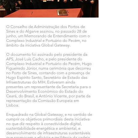
O Conselho de Administração dos Portos de
Sines e do Algarve assinou, no passado 28 de
junho, um Memorando de Entendimento com o
Complexo Industrial e Portuário do Pecém, no
âmbito da iniciativa Global Gateway.
O documento foi assinado pelo presidente da
APS, José Luís Cacho, e pelo presidente do
Complexo Industrial e Portuário do Pecém, Hugo
Figueiredo Júnior, numa cerimónia que decorreu
no Porto de Sines, contando com a presença de
Hugo Espírito Santo, Secretário de Estado das
Infraestruturas do MIH. Estiveram ainda
presentes um representante da Secretaria para o
Desenvolvimento Económico do Estado do
Ceará, do Brasil, e António Vicente, por parte da
representação da Comissão Europeia em
Lisboa.
Enquadrado na Global Gateway, e no sentido de
cumprir os objetivos primordiais desta iniciativa
no que diz respeito à conectividade digital,
sustentabilidade energética e ambiental, e
desenvolvimento de infraestruturas sustentáveis
que promovam a eficácia e resiliência da cadeia