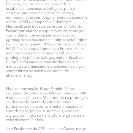
logística, o Porto de Sines tem vindo a
estabelecer parcerias estratégicas para o
desenvolvimento de Corredores Verdes,
nomeadamente com Angola (Barra do Dande) e
o Brasil (CSN – Companhia Siderúrgica
Nacional). Esta nova parceria com o Porto do
Pecém vem alargar o espectro de colaboração
com o Brasil, nomeadamente ao nível do
agronegócio e das matérias-primas siderúrgicas,
bem como enquanto HUB de Hidrogénio Verde
(H2V). Neste enquadramento, o Porto de Sines
reafirma o seu papel enquanto hub atlântico
privilegiado para os tráfegos entre o Brasil e a
Europa, reforçando a conectividade com o
mercado sul americano, e oferecendo serviços
competitivos ao serviço da cadeia de
abastecimento.
Na sua intervenção, Hugo Espírito Santo,
secretário de Estado das Infraestruturas do MIH,
frisou a relevância do Memorando na promoção
do desenvolvimento de infraestruturas
portuárias, de transporte e materialização de
corredores logísticos sustentáveis, verdes e
digitais, com foco na transição energética e na
conectividade Global».
Já o Presidente da APS, José Luis Cacho, realçou