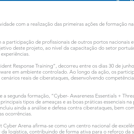
tividade com a realização das primeiras ações de formação n
 a participação de profissionais de outros portos nacionai
etivo deste projeto, ao nível da capacitação do setor portuár
 experiências.
cident Response Training”, decorreu entre os dias 30 de junho
lware em ambiente controlado. Ao longo da ação, os partici
cenários reais de ciberataques, desenvolvendo competências
u-se a segunda formação, “Cyber- Awareness Essentials + Thr
principais tipos de ameaças e as boas práticas essenciais n
 incluiu ainda a análise e defesa contra ciberataques, bem c
as ocorrências.
rt Cyber Arena afirma-se como um centro nacional de excelê
da logística, contribuindo de forma ativa para o reforço da se