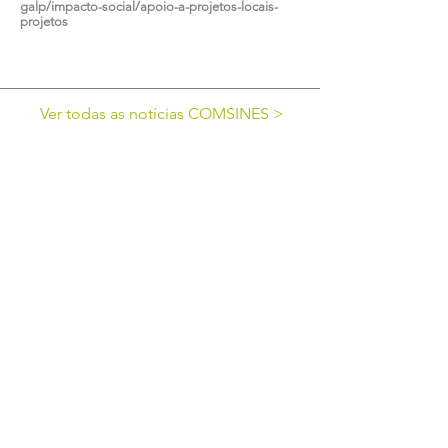
galp/impacto-social/apoio-a-projetos-locais-
projetos
Ver todas as notícias COMSINES >
Ver todas as notícias ASSOCIADOS >
cofinanciado por: