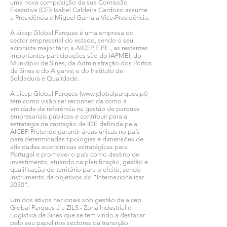
uma nova composição da sua Comissão
Executiva (CE): Isabel Caldeira Cardoso assume
a Presidência e Miguel Gama a Vice-Presidência.
A aicep Global Parques é uma empresa do
sector empresarial do estado, sendo o seu
acionista majoritário a AICEP E.P.E., as restantes
importantes participações são do IAPMEI, do
Município de Sines, da Administração dos Portos
de Sines e do Algarve, e do Instituto de
Soldadura e Qualidade.
A aicep Global Parques (
www.globalparques.pt
)
tem como visão ser reconhecida como a
entidade de referência na gestão de parques
empresariais públicos e contribuir para a
estratégia de captação de IDE definida pela
AICEP. Pretende garantir áreas únicas no país
para determinadas tipologias e dimensões de
atividades económicas estratégicas para
Portugal e promover o país como destino de
investimento, atuando na planificação, gestão e
qualificação do território para o efeito, sendo
instrumento de objetivos do “Internacionalizar
2030”.
Um dos ativos nacionais sob gestão da aicep
Global Parques é a ZILS - Zona Industrial e
Logística de Sines que se tem vindo a destacar
pelo seu papel nos sectores da transição