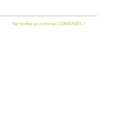
Ver todas as notícias COMSINES >
Ver todas as notícias ASSOCIADOS >
cofinanciado por: