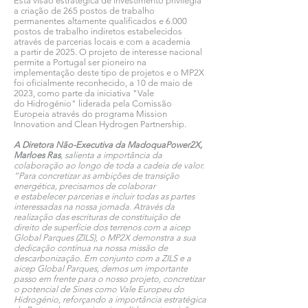
Esta visão estratégica de investimento privilegia
a criação de 265 postos de trabalho
permanentes altamente qualificados e 6.000
postos de trabalho indiretos estabelecidos
através de parcerias locais e com a academia
a partir de 2025. O projeto de interesse nacional
permite a Portugal ser pioneiro na
implementação deste tipo de projetos e o MP2X
foi oficialmente reconhecido, a 10 de maio de
2023, como parte da iniciativa "Vale
do Hidrogénio" liderada pela Comissão
Europeia através do programa Mission
Innovation and Clean Hydrogen Partnership.
A Diretora Não-Executiva da MadoquaPower2X,
Marloes Ras
, salienta a importância da
colaboração ao longo de toda a cadeia de valor.
“Para concretizar as ambições de transição
energética, precisamos de colaborar
e estabelecer parcerias e incluir todas as partes
interessadas na nossa jornada. Através da
realização das escrituras de constituição de
direito de superfície dos terrenos com a aicep
Global Parques (ZILS), o MP2X demonstra a sua
dedicação contínua na nossa missão de
descarbonização. Em conjunto com a ZILS e a
aicep Global Parques, demos um importante
passo em frente para o nosso projeto, concretizar
o potencial de Sines como Vale Europeu do
Hidrogénio, reforçando a importância estratégica