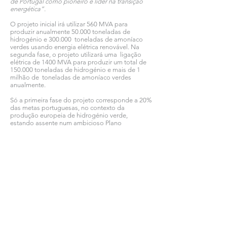
de Portugal como pioneiro e líder na transição
energética”.
O projeto inicial irá utilizar 560 MVA para
produzir anualmente 50.000 toneladas de
hidrogénio e 300.000 toneladas de amoníaco
verdes usando energia elétrica renovável. Na
segunda fase, o projeto utilizará uma ligação
elétrica de 1400 MVA para produzir um total de
150.000 toneladas de hidrogénio e mais de 1
milhão de toneladas de amoníaco verdes
anualmente.
Só a primeira fase do projeto corresponde a 20%
das metas portuguesas, no contexto da
produção europeia de hidrogénio verde,
estando assente num ambicioso Plano
Estratégico a oito anos. O MP2X é essencial para
contribuir para a autonomia europeia das
cadeias de valor da energia e alimentar
(fertilizantes) através do consumo e produção de
hidrogénio e comercialização de Amoníaco
Verde.
O
MP2X
é e continuará a ser indutor direto de
outros investimentos, da cadeia de valor de
produção de hidrogénio em Sines, com
parcerias técnicas e comerciais, para comprar
hidrogénio produzido por terceiros.