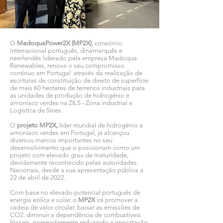
O
MadoquaPower2X (MP2X)
, consórcio
internacional português, dinamarquês e
neerlandês liderado pela empresa Madoqua
Renewables, renova o seu compromisso
contínuo em Portugal através da realização de
escrituras de constituição de direito de superfície
de mais 60 hectares de terrenos industriais para
as unidades de produção de hidrogénio e
amoníaco verdes na ZILS - Zona industrial e
Logística de Sines.
O
projeto MP2X,
líder mundial de hidrogénio e
amoníaco verdes em Portugal, já alcançou
diversos marcos importantes no seu
desenvolvimento que o posicionam como um
projeto com elevado grau de maturidade,
devidamente reconhecido pelas autoridades
Nacionais, desde a sua apresentação pública a
22 de abril de 2022.
Com base no elevado potencial português de
energia eólica e solar, o
MP2X
irá promover a
cadeia de valor circular, baixar as emissões de
CO2, diminuir a dependência de combustíveis
fósseis, nomeadamente reduzindo a importação