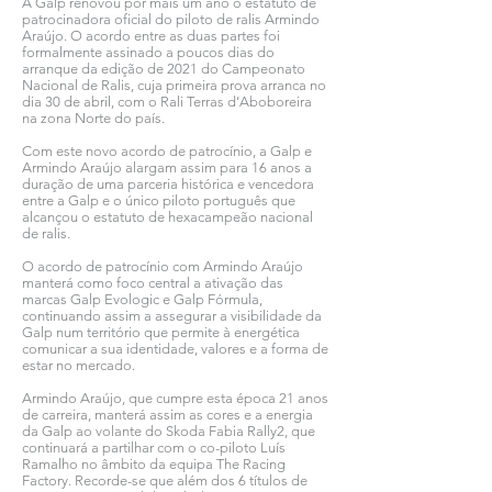
A Galp renovou por mais um ano o estatuto de
patrocinadora oficial do piloto de ralis Armindo
Araújo. O acordo entre as duas partes foi
formalmente assinado a poucos dias do
arranque da edição de 2021 do Campeonato
Nacional de Ralis, cuja primeira prova arranca no
dia 30 de abril, com o Rali Terras d’Aboboreira
na zona Norte do país.
Com este novo acordo de patrocínio, a Galp e
Armindo Araújo alargam assim para 16 anos a
duração de uma parceria histórica e vencedora
entre a Galp e o único piloto português que
alcançou o estatuto de hexacampeão nacional
de ralis.
O acordo de patrocínio com Armindo Araújo
manterá como foco central a ativação das
marcas Galp Evologic e Galp Fórmula,
continuando assim a assegurar a visibilidade da
Galp num território que permite à energética
comunicar a sua identidade, valores e a forma de
estar no mercado.
Armindo Araújo, que cumpre esta época 21 anos
de carreira, manterá assim as cores e a energia
da Galp ao volante do Skoda Fabia Rally2, que
continuará a partilhar com o co-piloto Luís
Ramalho no âmbito da equipa The Racing
Factory. Recorde-se que além dos 6 títulos de