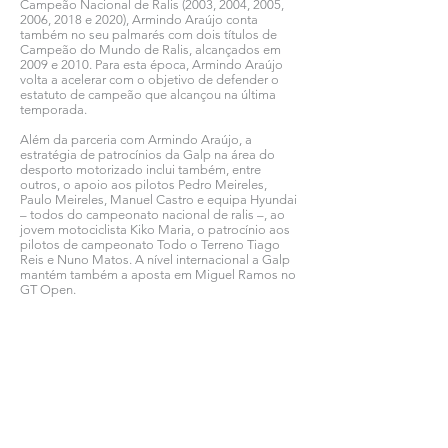
Campeão Nacional de Ralis (2003, 2004, 2005,
2006, 2018 e 2020), Armindo Araújo conta
também no seu palmarés com dois títulos de
Campeão do Mundo de Ralis, alcançados em
2009 e 2010. Para esta época, Armindo Araújo
volta a acelerar com o objetivo de defender o
estatuto de campeão que alcançou na última
temporada.
Além da parceria com Armindo Araújo, a
estratégia de patrocínios da Galp na área do
desporto motorizado inclui também, entre
outros, o apoio aos pilotos Pedro Meireles,
Paulo Meireles, Manuel Castro e equipa Hyundai
– todos do campeonato nacional de ralis –, ao
jovem motociclista Kiko Maria, o patrocínio aos
pilotos de campeonato Todo o Terreno Tiago
Reis e Nuno Matos. A nível internacional a Galp
mantém também a aposta em Miguel Ramos no
GT Open.
Ver todas as notícias COMSINES >
Ver todas as notícias ASSOCIADOS >