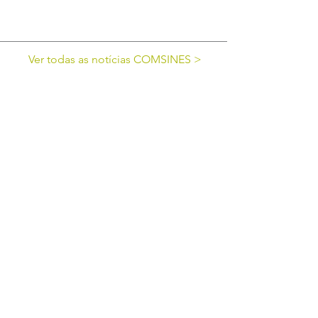
Ver todas as notícias COMSINES >
Ver todas as notícias ASSOCIADOS >
cofinanciado por: