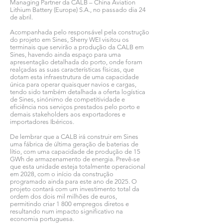
Managing Partner da CALB – China Aviation
Lithium Battery (Europe) S.A., no passado dia 24
de abril.
Acompanhada pelo responsável pela construção
do projeto em Sines, Sherry WEI visitou os
terminais que servirão a produção da CALB em
Sines, havendo ainda espaço para uma
apresentação detalhada do porto, onde foram
realçadas as suas características físicas, que
dotam esta infraestrutura de uma capacidade
única para operar quaisquer navios e cargas,
tendo sido também detalhada a oferta logística
de Sines, sinónimo de competitividade e
eficiência nos serviços prestados pelo porto e
demais stakeholders aos exportadores e
importadores Ibéricos.
De lembrar que a CALB irá construir em Sines
uma fábrica de última geração de baterias de
lítio, com uma capacidade de produção de 15
GWh de armazenamento de energia. Prevê-se
que esta unidade esteja totalmente operacional
em 2028, com o início da construção
programado ainda para este ano de 2025. O
projeto contará com um investimento total da
ordem dos dois mil milhões de euros,
permitindo criar 1 800 empregos diretos e
resultando num impacto significativo na
economia portuguesa.