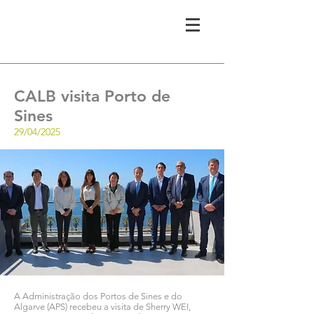
CALB visita Porto de
Sines
29/04/2025
A Administração dos Portos de Sines e do
Algarve (APS) recebeu a visita de Sherry WEI,