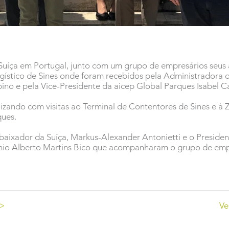
uíça em Portugal, junto com um grupo de empresários seus a
ogístico de Sines onde foram recebidos pela Administradora 
bino e pela Vice-Presidente da aicep Global Parques Isabel 
lizando com visitas ao Terminal de Contentores de Sines e à Z
ques.
baixador da Suíça, Markus-Alexander Antonietti e o Presid
tónio Alberto Martins Bico que acompanharam o grupo de em
 >
Ve