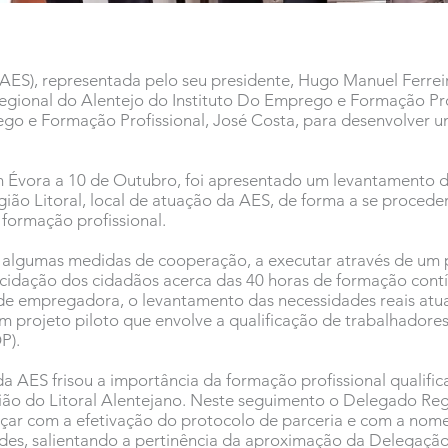
AES), representada pelo seu presidente, Hugo Manuel Ferreir
gional do Alentejo do Instituto Do Emprego e Formação Prof
go e Formação Profissional, José Costa, para desenvolver u
m Évora a 10 de Outubro, foi apresentado um levantamento d
gião Litoral, local de atuação da AES, de forma a se procede
 formação profissional.
 algumas medidas de cooperação, a executar através de um 
lucidação dos cidadãos acerca das 40 horas de formação contí
dade empregadora, o levantamento das necessidades reais at
 num projeto piloto que envolve a qualificação de trabalhador
P).
da AES frisou a importância da formação profissional qualifi
gião do Litoral Alentejano. Neste seguimento o Delegado Reg
nçar com a efetivação do protocolo de parceria e com a nom
es, salientando a pertinência da aproximação da Delegação 