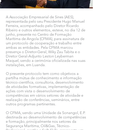
A Associação Empresarial de Sines (AES),
representada pelo seu Presidente Hugo Manuel
Ferreira, acompanhado pelo Diretor Ricardo
Ribeiro e outros elementos, esteve, no dia 12 de
junho, presente no Centro de Formação
Marítima de Angola (CFMA), para assinatura de
um protocolo de cooperação e trabalho entre
ambas as entidades. Pela CFMA marcou
presença o Diretor-Geral, Wiky Zau Tabita e o
Diretor Geral-Adjunto Leston Leyberman
Maquel, sendo a cerimónia oficializada nas suas
instalações, em Luanda.
O presente protocolo tem como objetivos a
partilha mútua de conhecimento e informação
técnico-científica, consultoria, desenvolvimento
de atividades formativas, implementação de
ações com vista o desenvolvimento de
competências em vários setores de atividade e
realização de conferências, seminários, entre
outros programas pertinentes.
O CFMA, sendo uma Unidade da Sonangol, E.P.
destinada ao desenvolvimento de competências
e formação, principalmente nos setores da
Segurança Marítima, Oil&Gas, Técnico-