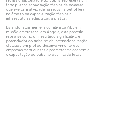
Profissional, gestão e Soft-Skills, representa um
forte pilar na capacitação técnica de pessoas
que exerçam atividade na indústria petrolífera,
no âmbito da especialização técnica e
infraestruturas adaptadas à prática.
Estando, atualmente, a comitiva da AES em
missão empresarial em Angola, esta parceria
revela-se como um resultado significativo e
potenciador do trabalho de internacionalização
efetuado em prol do desenvolvimento das
empresas portuguesas e promotor da economia
e capacitação do trabalho qualificado local.
Ver todas as notícias COMSINES >
Ver todas as notícias ASSOCIADOS >