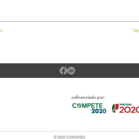
 >
Ve
cofinanciado por:
© 2025 COMSINES