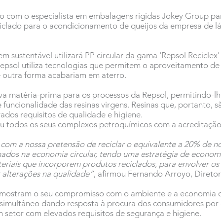
 com o especialista em embalagens rígidas Jokey Group pa
ciclado para o acondicionamento de queijos da empresa de lá
 sustentável utilizará PP circular da gama 'Repsol Reciclex'
a Repsol utiliza tecnologias que permitem o aproveitamento d
 outra forma acabariam em aterro.
va matéria-prima para os processos da Repsol, permitindo-lh
 funcionalidade das resinas virgens. Resinas que, portanto,
vados requisitos de qualidade e higiene.
cou todos os seus complexos petroquímicos com a acreditação
 com a nossa pretensão de reciclar o equivalente a 20% de n
dos na economia circular, tendo uma estratégia de economi
eriais que incorporem produtos reciclados, para envolver os 
r alterações na qualidade”
, afirmou Fernando Arroyo, Diretor
s mostram o seu compromisso com o ambiente e a economia ci
 simultâneo dando resposta à procura dos consumidores por
m setor com elevados requisitos de segurança e higiene.