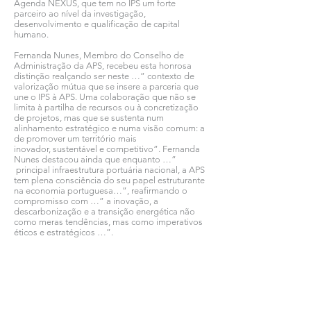
Agenda NEXUS, que tem no IPS um forte
parceiro ao nível da investigação,
desenvolvimento e qualificação de capital
humano.
Fernanda Nunes, Membro do Conselho de
Administração da APS, recebeu esta honrosa
distinção realçando ser neste …” contexto de
valorização mútua que se insere a parceria que
une o IPS à APS. Uma colaboração que não se
limita à partilha de recursos ou à concretização
de projetos, mas que se sustenta num
alinhamento estratégico e numa visão comum: a
de promover um território mais
inovador, sustentável e competitivo”. Fernanda
Nunes destacou ainda que enquanto …”
principal infraestrutura portuária nacional, a APS
tem plena consciência do seu papel estruturante
na economia portuguesa…”, reafirmando o
compromisso com …” a inovação, a
descarbonização e a transição energética não
como meras tendências, mas como imperativos
éticos e estratégicos …”.
Ver todas as notícias COMSINES >