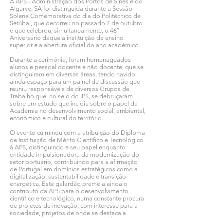
A APS - Administração dos Portos de Sines e do
Algarve, SA foi distinguida durante a Sessão
Solene Comemorativa do dia do Politécnico de
Setúbal, que decorreu no passado 7 de outubro
e que celebrou, simultaneamente, o 46º
Aniversário daquela instituição de ensino
superior e a abertura oficial do ano académico.
Durante a cerimónia, foram homenageados
alunos e pessoal docente e não docente, que se
distinguiram em diversas áreas, tendo havido
ainda espaço para um painel de discussão que
reuniu responsáveis de diversos Grupos de
Trabalho que, no seio do IPS, se debruçaram
sobre um estudo que incidiu sobre o papel da
Academia no desenvolvimento social, ambiental,
económico e cultural do território.
O evento culminou com a atribuição do Diploma
de Instituição de Mérito Científico e Tecnológico
à APS, distinguindo e seu papel enquanto
entidade impulsionadora da modernização do
setor portuário, contribuindo para a afirmação
de Portugal em domínios estratégicos como a
digitalização, sustentabilidade e transição
energética. Este galardão premeia ainda o
contributo da APS para o desenvolvimento
científico e tecnológico, numa constante procura
de projetos de inovação, com interesse para a
sociedade, projetos de onde se destaca a