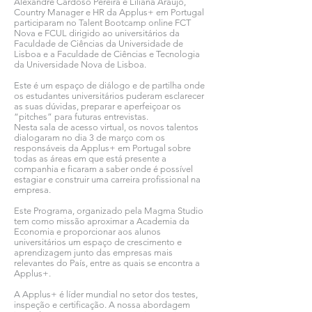
Alexandre Cardoso Pereira e Liliana Araújo,
Country Manager e HR da Applus+ em Portugal
participaram no Talent Bootcamp online FCT
Nova e FCUL dirigido ao universitários da
Faculdade de Ciências da Universidade de
Lisboa e a Faculdade de Ciências e Tecnologia
da Universidade Nova de Lisboa.
Este é um espaço de diálogo e de partilha onde
os estudantes universitários puderam esclarecer
as suas dúvidas, preparar e aperfeiçoar os
“pitches” para futuras entrevistas.
Nesta sala de acesso virtual, os novos talentos
dialogaram no dia 3 de março com os
responsáveis da Applus+ em Portugal sobre
todas as áreas em que está presente a
companhia e ficaram a saber onde é possível
estagiar e construir uma carreira profissional na
empresa.
Este Programa, organizado pela Magma Studio
tem como missão aproximar a Academia da
Economia e proporcionar aos alunos
universitários um espaço de crescimento e
aprendizagem junto das empresas mais
relevantes do País, entre as quais se encontra a
Applus+.
A Applus+ é líder mundial no setor dos testes,
inspeção e certificação. A nossa abordagem