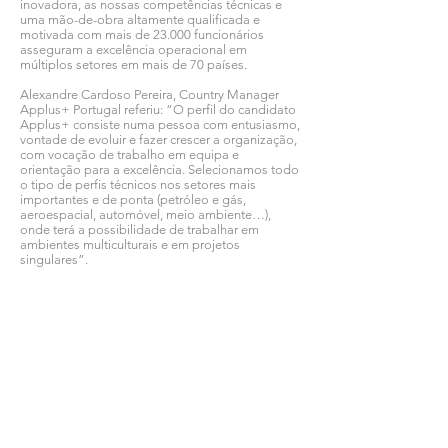
inovadora, as nossas competências técnicas e
uma mão-de-obra altamente qualificada e
motivada com mais de 23.000 funcionários
asseguram a excelência operacional em
múltiplos setores em mais de 70 países.
Alexandre Cardoso Pereira, Country Manager
Applus+ Portugal referiu: “O perfil do candidato
Applus+ consiste numa pessoa com entusiasmo,
vontade de evoluir e fazer crescer a organização,
com vocação de trabalho em equipa e
orientação para a excelência. Selecionamos todo
o tipo de perfis técnicos nos setores mais
importantes e de ponta (petróleo e gás,
aeroespacial, automóvel, meio ambiente…),
onde terá a possibilidade de trabalhar em
ambientes multiculturais e em projetos
singulares”.
Ver todas as notícias COMSINES >
Ver todas as notícias ASSOCIADOS >