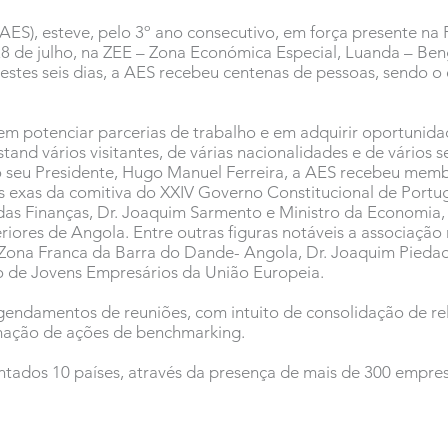
AES), esteve, pelo 3º ano consecutivo, em força presente na 
28 de julho, na ZEE – Zona Económica Especial, Luanda – Be
stes seis dias, a AES recebeu centenas de pessoas, sendo o
m potenciar parcerias de trabalho e em adquirir oportunidad
and vários visitantes, de várias nacionalidades e de vários 
o seu Presidente, Hugo Manuel Ferreira, a AES recebeu mem
 exas da comitiva do XXIV Governo Constitucional de Portugal
as Finanças, Dr. Joaquim Sarmento e Ministro da Economia, D
eriores de Angola. Entre outras figuras notáveis a associaç
ona Franca da Barra do Dande- Angola, Dr. Joaquim Piedade
 de Jovens Empresários da União Europeia.
gendamentos de reuniões, com intuito de consolidação de re
amação de ações de benchmarking.
tados 10 países, através da presença de mais de 300 empres