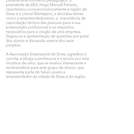
Durante este momento pedagógico, o
presidente da AES, Hugo Manuel Ferreira,
caracterizou socioeconomicamente a região de
Sines e o Litoral Alentejano, e abordou temas
como o empreendedorismo, a importância da
capacitação técnica das pessoas para a sua
potenciação profissional e os requisitos
necessários para a criação de uma empresa.
Seguiu-se a apresentação de questões por parte
dos alunos e discussão acerca dos seus
projetos.
A Associação Empresarial de Sines, agradece o
convite, e elogia a professora e a escola por esta
iniciativa de valor, que se revelou interessante e
esclarecedora para este grupo de alunos, que
representa parte do futuro jovem e
empreendedor da cidade de Sines e da região.
Ver todas as notícias COMSINES >
Ver todas as notícias ASSOCIADOS >