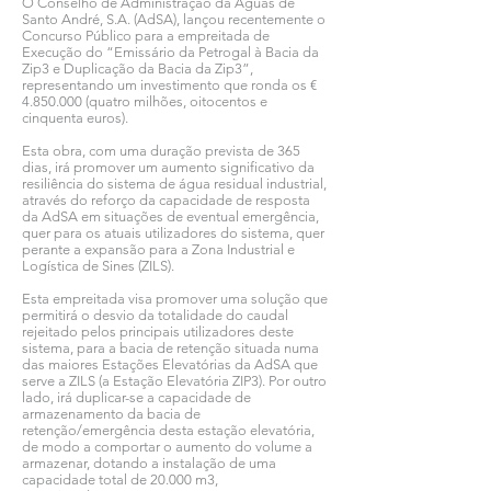
O Conselho de Administração da Águas de
Santo André, S.A. (AdSA), lançou recentemente o
Concurso Público para a empreitada de
Execução do “Emissário da Petrogal à Bacia da
Zip3 e Duplicação da Bacia da Zip3”,
representando um investimento que ronda os €
4.850.000
(quatro milhões, oitocentos e
cinquenta euros).
Esta obra, com uma duração prevista de 365
dias, irá promover um aumento significativo da
resiliência do sistema de água residual industrial,
através do reforço da capacidade de resposta
da AdSA em situações de eventual emergência,
quer para os atuais utilizadores do sistema, quer
perante a expansão para a Zona Industrial e
Logística de Sines (ZILS).
Esta empreitada visa promover uma solução que
permitirá o desvio da totalidade do caudal
rejeitado pelos principais utilizadores deste
sistema, para a bacia de retenção situada numa
das maiores Estações Elevatórias da AdSA que
serve a ZILS (a Estação Elevatória ZIP3). Por outro
lado, irá duplicar-se a capacidade de
armazenamento da bacia de
retenção/emergência desta estação elevatória,
de modo a comportar o aumento do volume a
armazenar, dotando a instalação de uma
capacidade total de 20.000 m3,