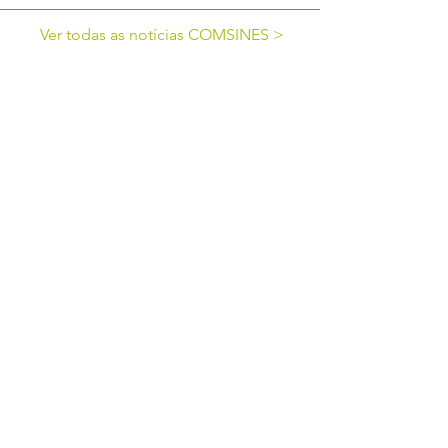
Ver todas as notícias COMSINES >
Ver todas as notícias ASSOCIADOS >
cofinanciado por:
© 2025 COMSINES