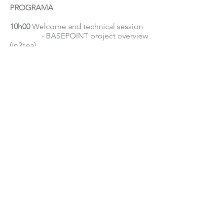
PROGRAMA
10h00
Welcome and technical session
- BASEPOINT project overview
(in2sea)
- ENCORE project &
Symphony status (Teamwork)
- BASEPOINT Turbine
demonstration (in2sea & Teamwork)
11h30
Coffee break
12h00
Wave energy general session
- Recent developments (tbc)
- Status and needs for
accelerating development (tbc)
- Mini round table
(Moderator): financing, collaboration
13h15
Lunch break
14h00
Portuguese context and
infrastructures
- Portuguese ocean test
facilities (tbc)
- Green ports and local
context (tbc)