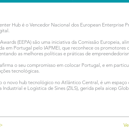
Center Hub é o Vencedor Nacional dos European Enterprise 
ital.
Awards (EEPA) são uma iniciativa da Comissão Europeia, ali
da em Portugal pelo IAPMEI, que reconhece os promotores 
entando as melhores políticas e práticas de empreendedoris
eafirma o seu compromisso em colocar Portugal, e em particu
uções tecnológicas.
o o novo hub tecnológico no Atlântico Central, é um espaç
Industrial e Logística de Sines (ZILS), gerida pela aicep Glo
 >
Ve