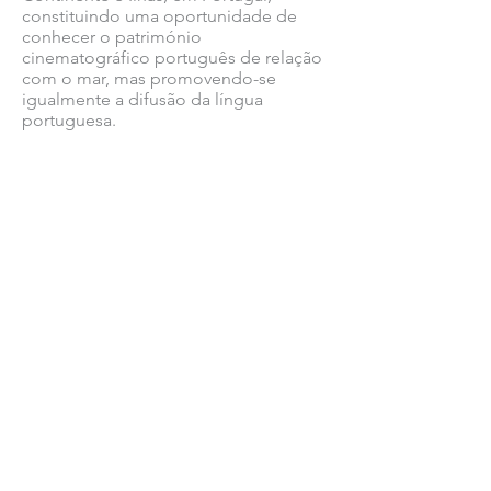
constituindo uma oportunidade de
conhecer o património
cinematográfico português de relação
com o mar, mas promovendo-se
igualmente a difusão da língua
portuguesa.
A participação em todas as atividades
é gratuita. Consulte
aqui
o programa
em Sines e o
programa geral
da
Cinemar.
Ver todas as notícias COMSINES >
Ver todas as notícias ASSOCIADOS >