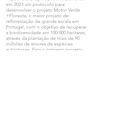
em 2023 um protocolo para
desenvolver o projeto Motor Verde
+Floresta, o maior projeto de
reflorestação de grande escala em
Portugal, com o objetivo de recuperar
a biodiversidade em 100.000 hectares,
através da plantação de mais de 90
milhões de árvores de espécies
autóctones. Para o primeiro projeto-
piloto, que abrange 10.000 hectares, a
Fundación Repsol já dispõe de 30
milhões de euros.
Através do Fundo de
Empreendedores, um programa de
“aceleração” de start-ups inovadoras
em transição energética, a Fundação
Repsol oferece apoio na forma de
empréstimo convertível, mentoria
dedicada e especializada, e, apoio
para a realização de um piloto
experimental em instalações ou
negócios Repsol. Na edição atual,