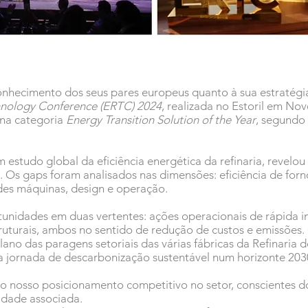
conhecimento dos seus pares europeus quanto à sua estratégi
hnology Conference (ERTC) 2024
, realizada no Estoril em N
 na categoria
Energy Transition Solution of the Year
, segundo 
estudo global da eficiência energética da refinaria, revelou 
s gaps foram analisados nas dimensões: eficiência de fornos
es máquinas, design e operação.
tunidades em duas vertentes: ações operacionais de rápida 
ruturais, ambos no sentido de redução de custos e emissões
ano das paragens setoriais das várias fábricas da Refinaria 
a jornada de descarbonização sustentável num horizonte 203
o do nosso posicionamento competitivo no setor, conscientes 
dade associada.