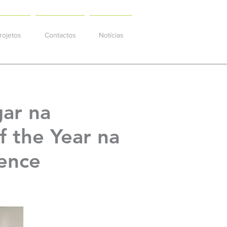
rojetos
Contactos
Notícias
gar na
f the Year na
ence