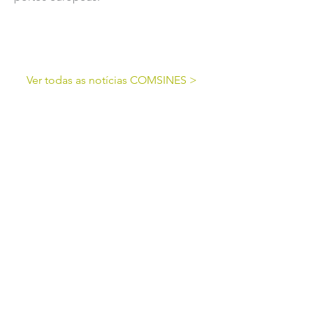
Ver todas as notícias COMSINES >
Ver todas as notícias ASSOCIADOS >
cofinanciado por: