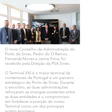
O novo Conselho de Administração do
Porto de Sines, Pedro do Ó Ramos,
Fernanda Nunes e Jaime Puna, foi
recebido pela Direção da PSA Sines.
O Terminal XXI é o maior terminal de
contentores de Portugal e um parceiro
estratégico do Porto de Sines. Durante
o encontro, as duas administrações
reforçaram as sinergias existentes entre
as duas entidades e o compromisso
em fortalecer a posição do nosso
Terminal como um dos principais
portos europeus.