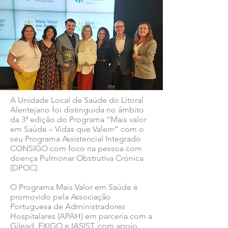
A Unidade Local de Saúde do Litoral
Alentejano foi distinguida no âmbito
da 3ª edição do Programa “Mais valor
em Saúde – Vidas que Valem” com o
seu Programa Assistencial Integrado
CONSIGO com foco na pessoa com
doença Pulmonar Obstrutiva Crónica
(DPOC).
O Programa Mais Valor em Saúde é
promovido pela Associação
Portuguesa de Administradores
Hospitalares (APAH) em parceria com a
Gilead, EXIGO e IASIST, com apoio