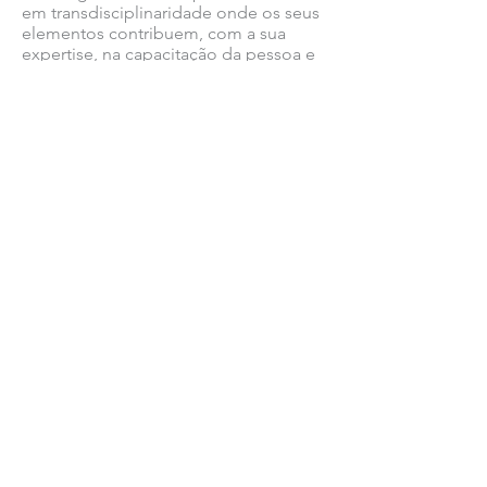
em transdisciplinaridade onde os seus
elementos contribuem, com a sua
expertise, na capacitação da pessoa e
seu cuidador.
A atribuição desta distinção para além
do reconhecimento público do
potencial de valor da sua
implementação para as pessoas com
DPOC, permite ainda prosseguir no
seu desenvolvimento com o apoio de
diversos parceiros de referência na
implementação e monitorização de
projetos de saúde.
Porque Juntos, caminhamos
CONSIGO!
Ver todas as notícias COMSINES >
Ver todas as notícias ASSOCIADOS >