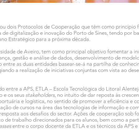
inou dois Protocolos de Cooperação que têm como princípio 
de digitalização e inovação do Porto de Sines, tendo por b
lano Estratégico para a próxima década
.
sidade de Aveiro, tem como principal objetivo fomentar a i
nça, gestão e análise de dados, desenvolvimento de modelo
o entre as duas entidades basear-se-á na partilha de conhec
egiando a realização de iniciativas conjuntas com vista ao de
ido entre a APS, ETLA – Escola Tecnológica do Litoral Alente
o e os seus
stakeholders
, no intuito de dar reposta às cresce
portuária e logística, no sentido de promover a eficiência e 
ização de cursos na área das tecnologias de informação e co
resposta aos desafios do sector. Ações de cooperação sob fo
 de trabalho direcionados para os alunos, bem como a part
asses
entre o corpo docente da ETLA e os técnicos da APS e 