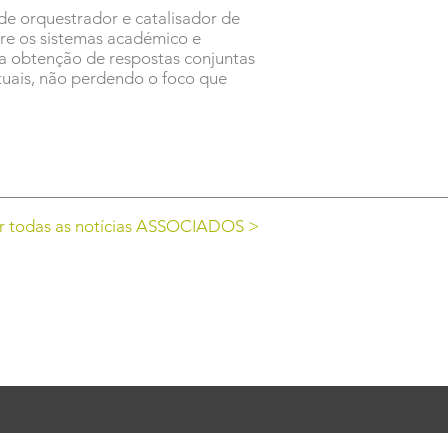
de orquestrador e catalisador de
re os sistemas académico e
 a obtenção de respostas conjuntas
tuais, não perdendo o foco que
r todas as notícias ASSOCIADOS >