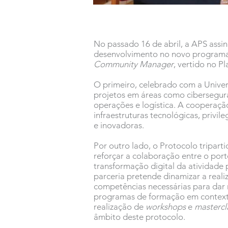
No passado 16 de abril, a APS ass
desenvolvimento no novo programa 
Community Manager
, vertido no P
O primeiro, celebrado com a Univer
projetos em áreas como cibersegura
operações e logística. A cooperaçã
infraestruturas tecnológicas, privil
e inovadoras.
Por outro lado, o Protocolo tripart
reforçar a colaboração entre o port
transformação digital da atividade 
parceria pretende dinamizar a real
competências necessárias para dar 
programas de formação em contexto
realização de
workshops
e
mastercl
âmbito deste protocolo.