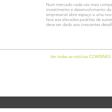
Num mercado cada vez mais competit
investimento e desenvolvimento da 
empresarial abre espaço a uma nova
face aos elevados padrões de suste
deve ser dado aos crescentes desafi
Ver todas as notícias COMSINES