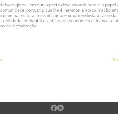
ivo e global, em que o porto deve assumir para si o papel 
comunidade portuária que lhe é inerente, a aproximação ent
 e melhor cultura, mais eficiente e empreendedora, visando
ntabilidade ambiental e viabilidade económica e financeira a
os da digitalização.
 >
Ve