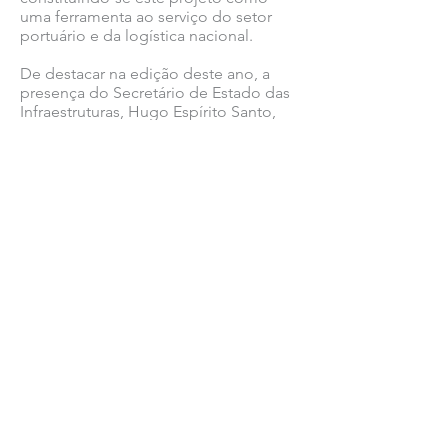
uma ferramenta ao serviço do setor
portuário e da logística nacional.
De destacar na edição deste ano, a
presença do Secretário de Estado das
Infraestruturas, Hugo Espírito Santo,
que integrou o painel subordinado ao
tema Navigating Global Maritime
Trends, onde participaram ainda
ministros congéneres da França, Países
Baixos, Índia e Noruega.
Ver todas as notícias COMSINES >
Ver todas as notícias ASSOCIADOS >