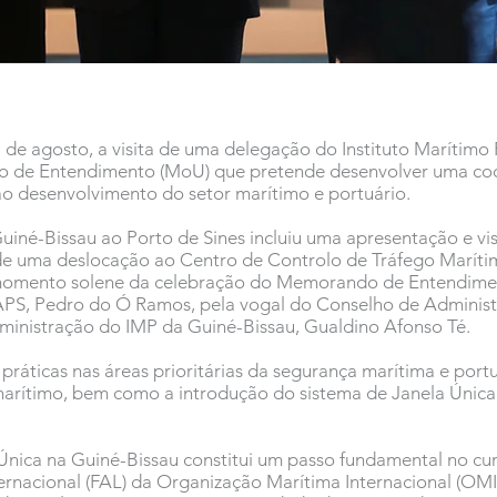
 de agosto, a visita de uma delegação do Instituto Marítimo 
 de Entendimento (MoU) que pretende desenvolver uma coop
 ao desenvolvimento do setor marítimo e portuário.
né-Bissau ao Porto de Sines incluiu uma apresentação e visi
 de uma deslocação ao Centro de Controlo de Tráfego Marítim
 momento solene da celebração do Memorando de Entendimen
PS, Pedro do Ó Ramos, pela vogal do Conselho de Administ
ministração do IMP da Guiné-Bissau, Gualdino Afonso Té.
 práticas nas áreas prioritárias da segurança marítima e por
arítimo, bem como a introdução do sistema de Janela Única
 Única na Guiné-Bissau constitui um passo fundamental no 
ernacional (FAL) da Organização Marítima Internacional (OMI)