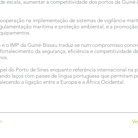
 de escala, aumentar a competitividade dos portos da Guiné-B
operação na implementação de sistemas de vigilância marí
gulamentação marítima e proteção ambiental, e a promoção d
equipamentos.
s e o IMP da Guiné-Bissau traduz-se num compromisso concr
fortalecimento da segurança, eficiência e competitividade d
mos.
pel do Porto de Sines enquanto referência internacional na 
rçando laços com países de língua portuguesa que permitam 
talecendo a ligação entre a Europa e a África Ocidental.
 >
Ve