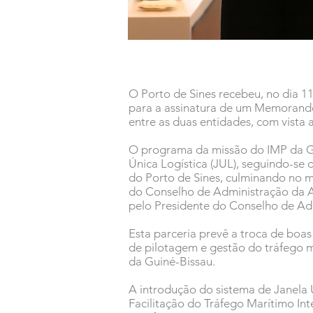
O Porto de Sines recebeu, no dia 11
para a assinatura de um Memorando
entre as duas entidades, com vista
O programa da missão do IMP da Gui
Única Logística (JUL), seguindo-se
do Porto de Sines, culminando no
do Conselho de Administração da A
pelo Presidente do Conselho de Ad
Esta parceria prevê a troca de boas
de pilotagem e gestão do tráfego m
da Guiné-Bissau.
A introdução do sistema de Janela
Facilitação do Tráfego Marítimo Int