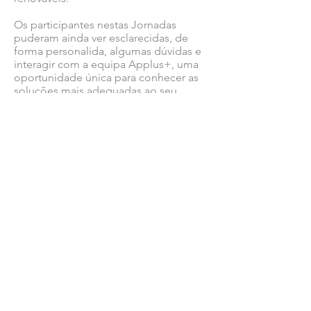
Os participantes nestas Jornadas
puderam ainda ver esclarecidas, de
forma personalida, algumas dúvidas e
interagir com a equipa Applus+, uma
oportunidade única para conhecer as
soluções mais adequadas ao seu
negócio.
A Applus+ espera dar continuidade a
esta iniciativa e irá realizar ainda este
ano outro evento do género.
Ver todas as notícias COMSINES >
Ver todas as notícias ASSOCIADOS >