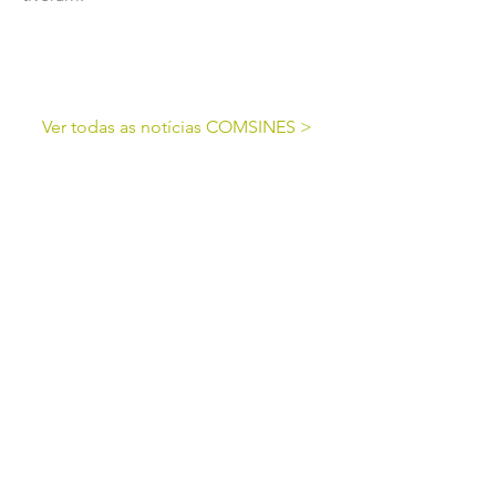
Ver todas as notícias COMSINES >
Ver todas as notícias ASSOCIADOS >
cofinanciado por: