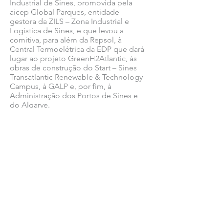
Industrial de Sines, promovida pela
aicep Global Parques, entidade
gestora da ZILS – Zona Industrial e
Logística de Sines, e que levou a
comitiva, para além da Repsol, à
Central Termoelétrica da EDP que dará
lugar ao projeto
GreenH2Atlantic
, às
obras de construção do
Start – Sines
Transatlantic
Renewable
&
Technology
Campus
, à
GALP
e, por fim, à
Administração dos Portos de Sines e
do Algarve
.
Estas cinco entidades estão
atualmente a desenvolver um ciclo de
investimentos privados que somam
mais de 8 mil milhões de euros onde
está prevista a criação de mais de 3700
postos de trabalho permanentes.
Ver todas as notícias COMSINES >