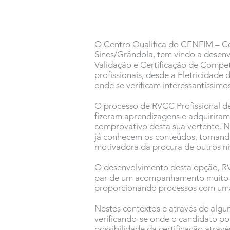
O Centro Qualifica do CENFIM – Ce
Sines/Grândola, tem vindo a desen
Validação e Certificação de Compe
profissionais, desde a Eletricida
onde se verificam interessantíssimo
O processo de RVCC Profissional de
fizeram aprendizagens e adquiriram
comprovativo desta sua vertente. N
já conhecem os conteúdos, tornando-
motivadora da procura de outros nív
O desenvolvimento desta opção, RVC
par de um acompanhamento muito pr
proporcionando processos com uma
Nestes contextos e através de algu
verificando-se onde o candidato pod
possibilidade da certificação atrav