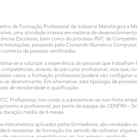
ntro de Formação Profissional da Indústria Metalúrgica e 
volver, uma atividade intensa em matéria de desenvolviment
tências Escolares, bem como do processo RVC de Competência
de de Instalações, passando pelo Comando Numérico Computor
s números de pessoas certificadas.
stina-se a valorizar a experiência de pessoas que trabalham
 competências, através do percurso profissional, mas que,
estes casos, a formação profissional poderá não configurar u
se desmotivante. Em alternativa, esta tipologia de processos
eis de escolaridade e qualificação.
C Profissional, tem vindo a substantivar-se num forte empe
óximo e profissional, por parte da equipa do CENFIM – Si
 duração média de 6 meses.
ns instrumentos aplicados pelos formadores, são reveladas a
erá necessitar de formação (no sentido de colmatar algumas c
és de uma prova, presidida por um Júri externo, avalisado.