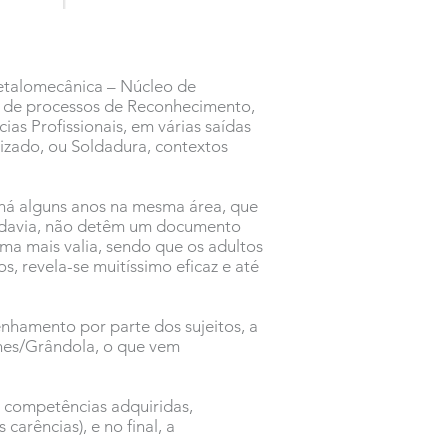
Metalomecânica – Núcleo de
o de processos de Reconhecimento,
s Profissionais, em várias saídas
izado, ou Soldadura, contextos
 há alguns anos na mesma área, que
 todavia, não detêm um documento
ma mais valia, sendo que os adultos
, revela-se muitíssimo eficaz e até
nhamento por parte dos sujeitos, a
nes/Grândola, o que vem
s competências adquiridas,
arências), e no final, a