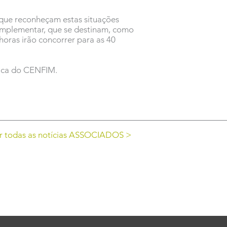
que reconheçam estas situações
mplementar, que se destinam, como
 horas irão concorrer para as 40
fica do CENFIM.
r todas as notícias ASSOCIADOS >