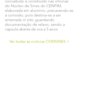
concebido e construído nas oficinas
do Núcleo de Sines do CENFIM,
elaborada em alumínio, precavendo-se
a corrosão, pois destina-se a ser
enterrada
in sito,
guardando
documentação de relevo, sendo a
cápsula aberta de ora a 5 anos.
Ver todas as notícias COMSINES >
Ver todas as notícias ASSOCIADOS >