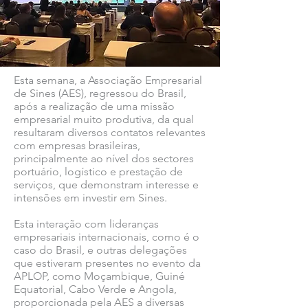
Esta semana, a Associação Empresarial
de Sines (AES), regressou do Brasil,
após a realização de uma missão
empresarial muito produtiva, da qual
resultaram diversos contatos relevantes
com empresas brasileiras,
principalmente ao nível dos sectores
portuário, logístico e prestação de
serviços, que demonstram interesse e
intensões em investir em Sines.
Esta interação com lideranças
empresariais internacionais, como é o
caso do Brasil, e outras delegações
que estiveram presentes no evento da
APLOP, como Moçambique, Guiné
Equatorial, Cabo Verde e Angola,
proporcionada pela AES a diversas