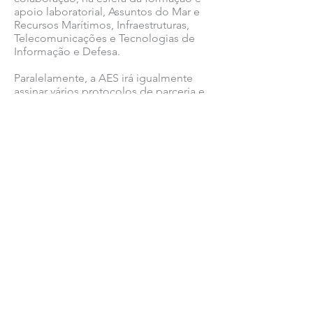
apoio laboratorial, Assuntos do Mar e
Recursos Marítimos, Infraestruturas,
Telecomunicações e Tecnologias de
Informação e Defesa.
Paralelamente, a AES irá igualmente
assinar vários protocolos de parceria e
entregar cartas de intensão a empresas
públicas e privadas, no sentido de
reforçar e impulsionar a atividade de
empresas portuguesas associadas da
região, em Angola.
Ver todas as notícias COMSINES >
Ver todas as notícias ASSOCIADOS >