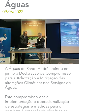
Águas
09/06/2022
A Águas de Santo André assinou em
junho a Declaração de Compromisso
para a Adaptação e Mitigação das
alterações Climáticas nos Serviços de
Águas.
Este compromisso visa a
implementação e operacionalização
de estratégias e medidas para o
combate à emergência climática no